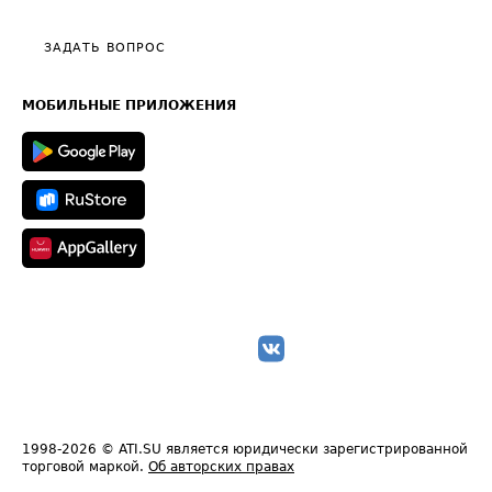
Видео по работе с ATI.SU
Политика конфиденциальности
Полезное по перевозкам
Общие положения
ЗАДАТЬ ВОПРОС
Часто задаваемые вопросы (FAQ)
Карта сайта
Техническая информация
МОБИЛЬНЫЕ ПРИЛОЖЕНИЯ
1998-2026
© ATI.SU является юридически зарегистрированной
торговой маркой.
Об авторских правах