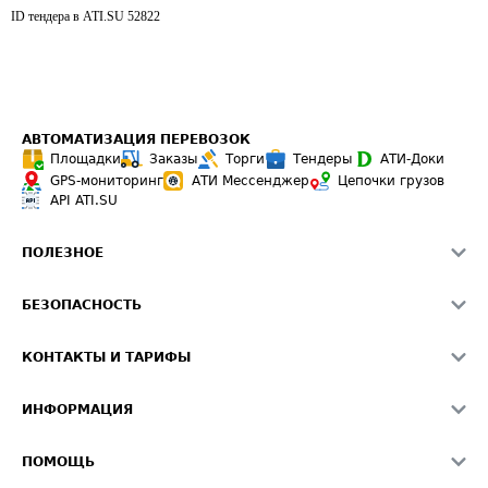
ID тендера в ATI.SU
52822
АВТОМАТИЗАЦИЯ ПЕРЕВОЗОК
Площадки
Заказы
Торги
Тендеры
АТИ-Доки
GPS-мониторинг
АТИ Мессенджер
Цепочки грузов
API ATI.SU
ПОЛЕЗНОЕ
Расчет расстояний
БЕЗОПАСНОСТЬ
Академия ATI.SU
ATI.SU о безопасности
Звезды ATI.SU на вашем сайте
КОНТАКТЫ И ТАРИФЫ
Памятка по проверке контрагентов
Индекс ATI.SU FTL РФ
О системе ATI.SU
Светофор+
Средние ставки
ИНФОРМАЦИЯ
Контактная информация
Страхование
Выгодные направления
Блог
Реклама на сайте
О формировании Паспорта
ПОМОЩЬ
Эксклюзивные материалы
Тарифы