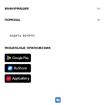
Памятка по проверке контрагентов
Индекс ATI.SU FTL РФ
О системе ATI.SU
Светофор+
Средние ставки
ИНФОРМАЦИЯ
Контактная информация
Страхование
Выгодные направления
Блог
Реклама на сайте
О формировании Паспорта
ПОМОЩЬ
Эксклюзивные материалы
Тарифы
Видео по работе с ATI.SU
Политика конфиденциальности
Полезное по перевозкам
Общие положения
ЗАДАТЬ ВОПРОС
Часто задаваемые вопросы (FAQ)
Карта сайта
Техническая информация
МОБИЛЬНЫЕ ПРИЛОЖЕНИЯ