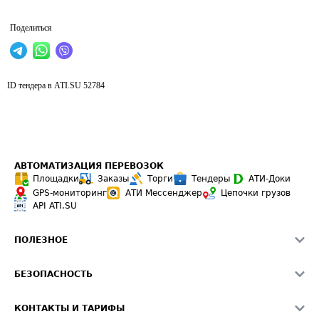
Поделиться
ID тендера в ATI.SU
52784
АВТОМАТИЗАЦИЯ ПЕРЕВОЗОК
Площадки
Заказы
Торги
Тендеры
АТИ-Доки
GPS-мониторинг
АТИ Мессенджер
Цепочки грузов
API ATI.SU
ПОЛЕЗНОЕ
Расчет расстояний
БЕЗОПАСНОСТЬ
Академия ATI.SU
ATI.SU о безопасности
Звезды ATI.SU на вашем сайте
КОНТАКТЫ И ТАРИФЫ
Памятка по проверке контрагентов