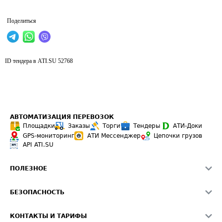
Поделиться
ID тендера в ATI.SU
52768
АВТОМАТИЗАЦИЯ ПЕРЕВОЗОК
Площадки
Заказы
Торги
Тендеры
АТИ-Доки
GPS-мониторинг
АТИ Мессенджер
Цепочки грузов
API ATI.SU
ПОЛЕЗНОЕ
Расчет расстояний
БЕЗОПАСНОСТЬ
Академия ATI.SU
ATI.SU о безопасности
Звезды ATI.SU на вашем сайте
КОНТАКТЫ И ТАРИФЫ