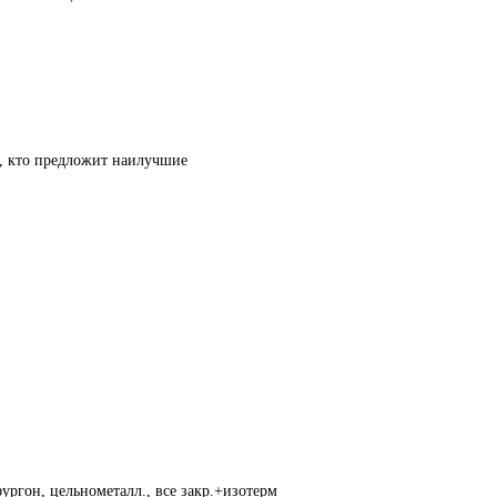
т, кто предложит наилучшие
ургон, цельнометалл., все закр.+изотерм