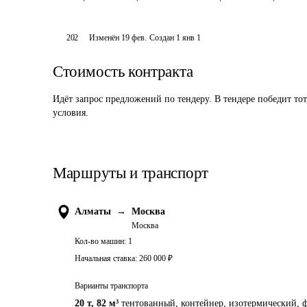
202
Изменён
19 фев
.
Создан
1 янв 1
Стоимость контракта
Идёт запрос предложений по тендеру. В тендере победит то
условия.
Маршруты и транспорт
Алматы
→
Москва
Москва
Кол-во машин:
1
Начальная ставка:
260 000
₽
Варианты транспорта
20 т
,
82 м³
тентованный, контейнер, изотермический, ф