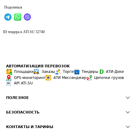
Поделиться
ID тендера в ATI.SU
52740
АВТОМАТИЗАЦИЯ ПЕРЕВОЗОК
Площадки
Заказы
Торги
Тендеры
АТИ-Доки
GPS-мониторинг
АТИ Мессенджер
Цепочки грузов
API ATI.SU
ПОЛЕЗНОЕ
Расчет расстояний
БЕЗОПАСНОСТЬ
Академия ATI.SU
ATI.SU о безопасности
Звезды ATI.SU на вашем сайте
КОНТАКТЫ И ТАРИФЫ
Памятка по проверке контрагентов
Индекс ATI.SU FTL РФ