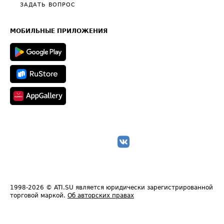
Полезное по перевозкам
Общие положения
ЗАДАТЬ ВОПРОС
Часто задаваемые вопросы (FAQ)
Карта сайта
Техническая информация
МОБИЛЬНЫЕ ПРИЛОЖЕНИЯ
1998-2026
© ATI.SU является юридически зарегистрированной
торговой маркой.
Об авторских правах