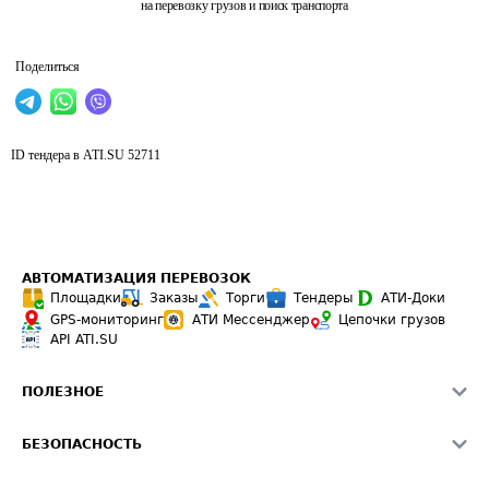
на перевозку грузов и поиск транспорта
Поделиться
ID тендера в ATI.SU
52711
АВТОМАТИЗАЦИЯ ПЕРЕВОЗОК
Площадки
Заказы
Торги
Тендеры
АТИ-Доки
GPS-мониторинг
АТИ Мессенджер
Цепочки грузов
API ATI.SU
ПОЛЕЗНОЕ
Расчет расстояний
БЕЗОПАСНОСТЬ
Академия ATI.SU
ATI.SU о безопасности
Звезды ATI.SU на вашем сайте