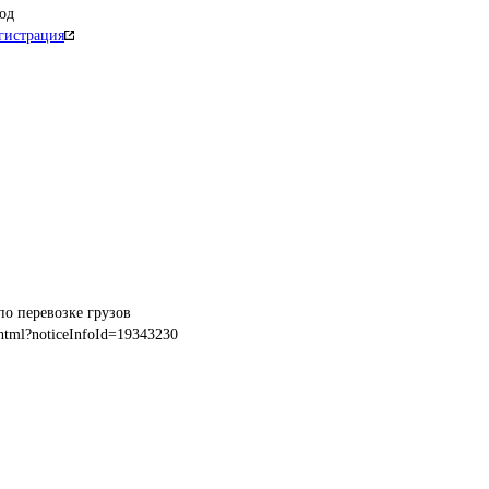
од
гистрация
по перевозке грузов
html?noticeInfoId=19343230