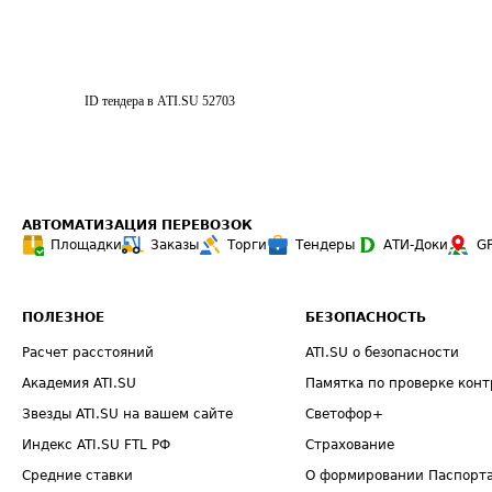
ID тендера в ATI.SU
52703
АВТОМАТИЗАЦИЯ ПЕРЕВОЗОК
Площадки
Заказы
Торги
Тендеры
АТИ-Доки
G
ПОЛЕЗНОЕ
БЕЗОПАСНОСТЬ
Расчет расстояний
ATI.SU о безопасности
Академия ATI.SU
Памятка по проверке конт
Звезды ATI.SU на вашем сайте
Светофор+
Индекс ATI.SU FTL РФ
Страхование
Средние ставки
О формировании Паспорт