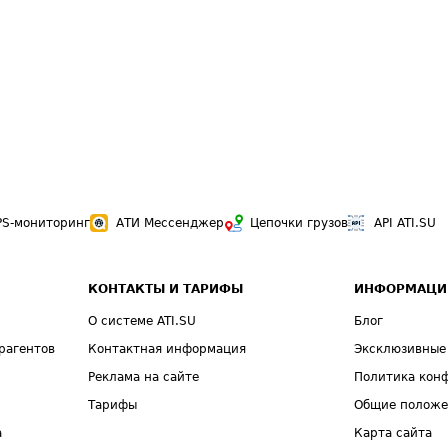
PS-мониторинг
АТИ Мессенджер
Цепочки грузов
API ATI.SU
КОНТАКТЫ И ТАРИФЫ
ИНФОРМАЦИ
О системе ATI.SU
Блог
рагентов
Контактная информация
Эксклюзивные
Реклама на сайте
Политика кон
Тарифы
Общие полож
а
Карта сайта