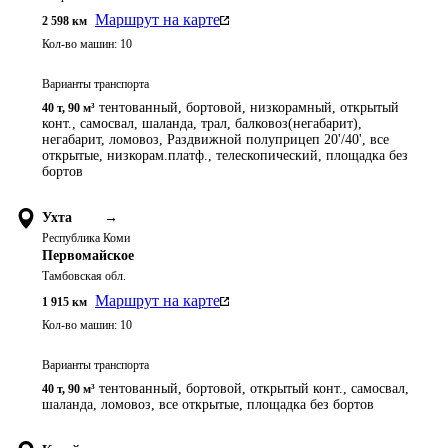
Маршрут на карте
2 598
км
Кол-во машин:
10
Варианты транспорта
тентованный, бортовой, низкорамный, открытый
40 т
,
90 м³
конт., самосвал, шаланда, трал, балковоз(негабарит),
негабарит, ломовоз, Раздвижной полуприцеп 20'/40', все
открытые, низкорам.платф., телескопический, площадка без
бортов
Ухта
→
Республика Коми
Первомайское
Тамбовская обл.
Маршрут на карте
1 915
км
Кол-во машин:
10
Варианты транспорта
тентованный, бортовой, открытый конт., самосвал,
40 т
,
90 м³
шаланда, ломовоз, все открытые, площадка без бортов