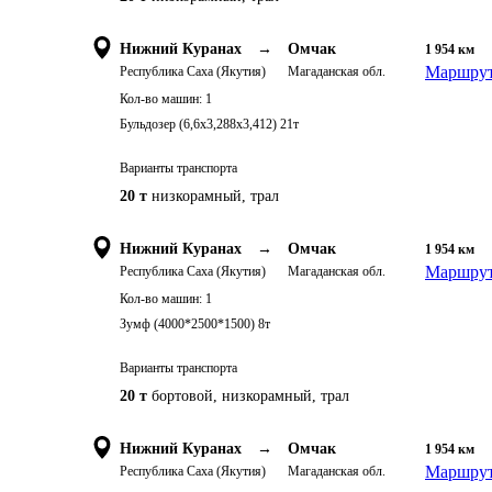
Нижний Куранах
→
Омчак
1 954
км
Маршрут
Республика Саха (Якутия)
Магаданская обл.
Кол-во машин:
1
Бульдозер (6,6х3,288х3,412) 21т
Варианты транспорта
20 т
низкорамный, трал
Нижний Куранах
→
Омчак
1 954
км
Маршрут
Республика Саха (Якутия)
Магаданская обл.
Кол-во машин:
1
Зумф (4000*2500*1500) 8т
Варианты транспорта
20 т
бортовой, низкорамный, трал
Нижний Куранах
→
Омчак
1 954
км
Маршрут
Республика Саха (Якутия)
Магаданская обл.