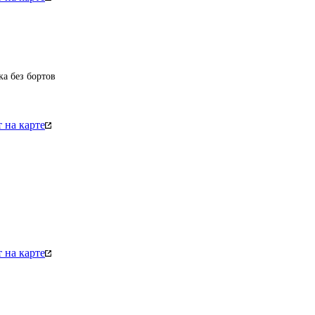
ка без бортов
 на карте
 на карте