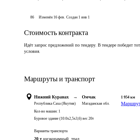
86
Изменён
16 фев
.
Создан
1 янв 1
Стоимость контракта
Идёт запрос предложений по тендеру. В тендере победит то
условия.
Маршруты и транспорт
Нижний Куранах
→
Омчак
1 954
км
Маршрут
Республика Саха (Якутия)
Магаданская обл.
Кол-во машин:
1
Буровое здание (10.0х2,5хЗ,6) вес 20т
Варианты транспорта
20 т
низкорамный, трал