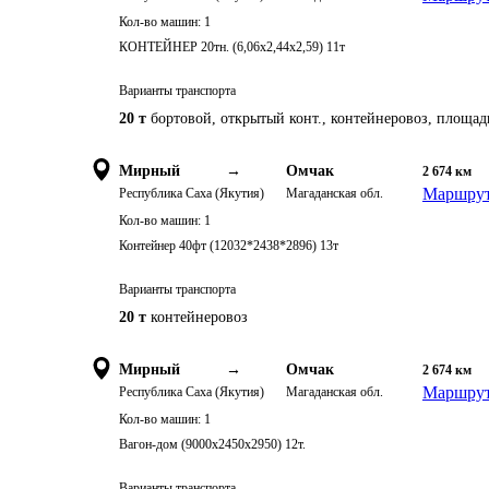
Кол-во машин:
1
КОНТЕЙНЕР 20тн. (6,06х2,44х2,59) 11т
Варианты транспорта
20 т
бортовой, открытый конт., контейнеровоз, площад
Мирный
→
Омчак
2 674
км
Маршрут
Республика Саха (Якутия)
Магаданская обл.
Кол-во машин:
1
Контейнер 40фт (12032*2438*2896) 13т
Варианты транспорта
20 т
контейнеровоз
Мирный
→
Омчак
2 674
км
Маршрут
Республика Саха (Якутия)
Магаданская обл.
Кол-во машин:
1
Вагон-дом (9000х2450х2950) 12т.
Варианты транспорта