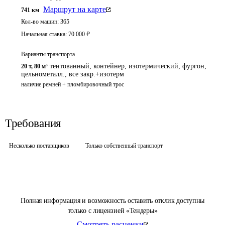
Маршрут на карте
741
км
Кол-во машин:
365
Начальная ставка:
70 000
₽
Варианты транспорта
тентованный, контейнер, изотермический, фургон,
20 т
,
80 м³
цельнометалл., все закр.+изотерм
наличие ремней + пломбировочный трос 
Требования
Несколько поставщиков
Только собственный транспорт
Полная информация и возможность оставить отклик доступны
только с лицензией «Тендеры»
Смотреть расценки