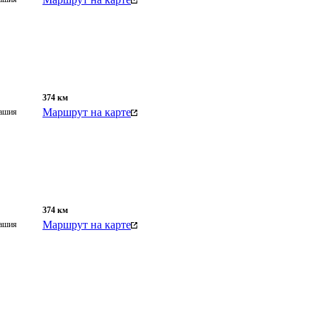
374
км
Маршрут на карте
вашия
374
км
Маршрут на карте
вашия