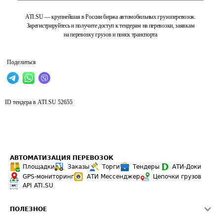
ATI.SU — крупнейшая в России биржа автомобильных грузоперевозок.
Зарегистрируйтесь и получите доступ к тендерам на перевозки, заявкам
на перевозку грузов и поиск транспорта
Поделиться
ID тендера в ATI.SU
52655
АВТОМАТИЗАЦИЯ ПЕРЕВОЗОК
Площадки
Заказы
Торги
Тендеры
АТИ-Доки
GPS-мониторинг
АТИ Мессенджер
Цепочки грузов
API ATI.SU
ПОЛЕЗНОЕ