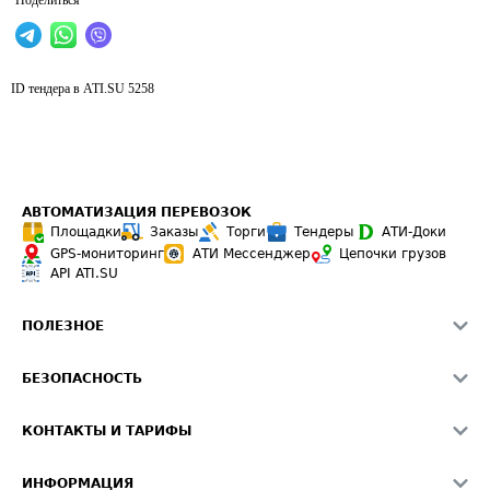
Поделиться
ID тендера в ATI.SU
5258
АВТОМАТИЗАЦИЯ ПЕРЕВОЗОК
Площадки
Заказы
Торги
Тендеры
АТИ-Доки
GPS-мониторинг
АТИ Мессенджер
Цепочки грузов
API ATI.SU
ПОЛЕЗНОЕ
Расчет расстояний
БЕЗОПАСНОСТЬ
Академия ATI.SU
ATI.SU о безопасности
Звезды ATI.SU на вашем сайте
КОНТАКТЫ И ТАРИФЫ
Памятка по проверке контрагентов
Индекс ATI.SU FTL РФ
О системе ATI.SU
Светофор+
Средние ставки
ИНФОРМАЦИЯ