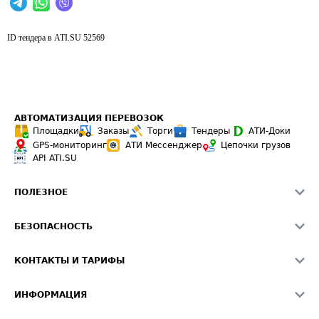
ID тендера в ATI.SU
52569
АВТОМАТИЗАЦИЯ ПЕРЕВОЗОК
Площадки
Заказы
Торги
Тендеры
АТИ-Доки
GPS-мониторинг
АТИ Мессенджер
Цепочки грузов
API ATI.SU
ПОЛЕЗНОЕ
Расчет расстояний
БЕЗОПАСНОСТЬ
Академия ATI.SU
ATI.SU о безопасности
Звезды ATI.SU на вашем сайте
КОНТАКТЫ И ТАРИФЫ
Памятка по проверке контрагентов
Индекс ATI.SU FTL РФ
О системе ATI.SU
Светофор+
Средние ставки
ИНФОРМАЦИЯ
Контактная информация
Страхование
Выгодные направления
Блог