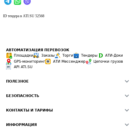
ID тендера в ATI.SU
52568
АВТОМАТИЗАЦИЯ ПЕРЕВОЗОК
Площадки
Заказы
Торги
Тендеры
АТИ-Доки
GPS-мониторинг
АТИ Мессенджер
Цепочки грузов
API ATI.SU
ПОЛЕЗНОЕ
Расчет расстояний
БЕЗОПАСНОСТЬ
Академия ATI.SU
ATI.SU о безопасности
Звезды ATI.SU на вашем сайте
КОНТАКТЫ И ТАРИФЫ
Памятка по проверке контрагентов
Индекс ATI.SU FTL РФ
О системе ATI.SU
Светофор+
Средние ставки
ИНФОРМАЦИЯ
Контактная информация
Страхование
Выгодные направления
Блог