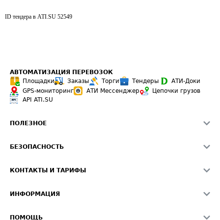
ID тендера в ATI.SU
52549
АВТОМАТИЗАЦИЯ ПЕРЕВОЗОК
Площадки
Заказы
Торги
Тендеры
АТИ-Доки
GPS-мониторинг
АТИ Мессенджер
Цепочки грузов
API ATI.SU
ПОЛЕЗНОЕ
Расчет расстояний
БЕЗОПАСНОСТЬ
Академия ATI.SU
ATI.SU о безопасности
Звезды ATI.SU на вашем сайте
КОНТАКТЫ И ТАРИФЫ
Памятка по проверке контрагентов
Индекс ATI.SU FTL РФ
О системе ATI.SU
Светофор+
Средние ставки
ИНФОРМАЦИЯ
Контактная информация
Страхование
Выгодные направления
Блог
Реклама на сайте
О формировании Паспорта
ПОМОЩЬ