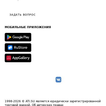
Эксклюзивные материалы
Тарифы
Видео по работе с ATI.SU
Политика конфиденциальности
Полезное по перевозкам
Общие положения
ЗАДАТЬ ВОПРОС
Часто задаваемые вопросы (FAQ)
Карта сайта
Техническая информация
МОБИЛЬНЫЕ ПРИЛОЖЕНИЯ
1998-2026
© ATI.SU является юридически зарегистрированной
торговой маркой.
Об авторских правах