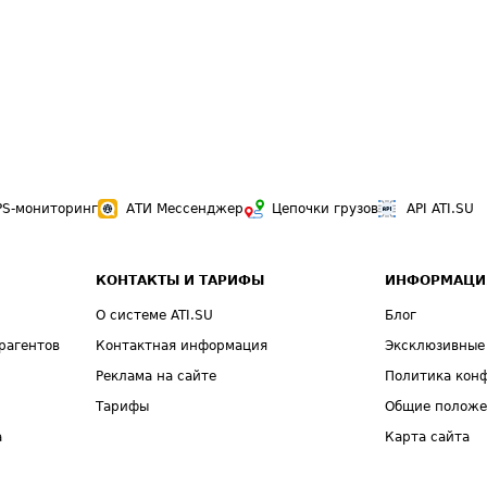
PS-мониторинг
АТИ Мессенджер
Цепочки грузов
API ATI.SU
КОНТАКТЫ И ТАРИФЫ
ИНФОРМАЦИ
О системе ATI.SU
Блог
рагентов
Контактная информация
Эксклюзивные
Реклама на сайте
Политика кон
Тарифы
Общие полож
а
Карта сайта