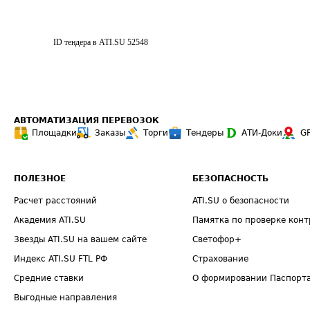
ID тендера в ATI.SU
52548
АВТОМАТИЗАЦИЯ ПЕРЕВОЗОК
Площадки
Заказы
Торги
Тендеры
АТИ-Доки
G
ПОЛЕЗНОЕ
БЕЗОПАСНОСТЬ
Расчет расстояний
ATI.SU о безопасности
Академия ATI.SU
Памятка по проверке конт
Звезды ATI.SU на вашем сайте
Светофор+
Индекс ATI.SU FTL РФ
Страхование
Средние ставки
О формировании Паспорт
Выгодные направления