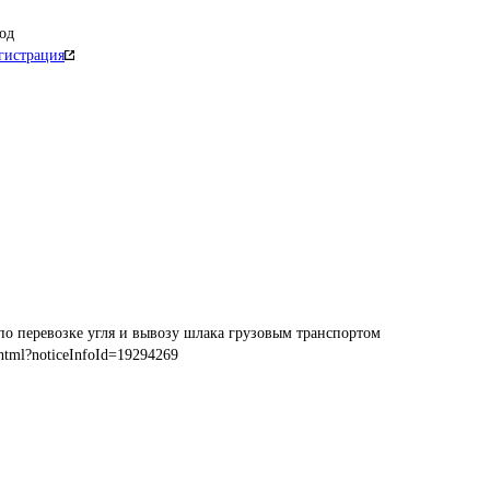
од
гистрация
по перевозке угля и вывозу шлака грузовым транспортом
html?noticeInfoId=19294269