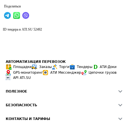
Поделиться
ID тендера в ATI.SU
52492
АВТОМАТИЗАЦИЯ ПЕРЕВОЗОК
Площадки
Заказы
Торги
Тендеры
АТИ-Доки
GPS-мониторинг
АТИ Мессенджер
Цепочки грузов
API ATI.SU
ПОЛЕЗНОЕ
Расчет расстояний
БЕЗОПАСНОСТЬ
Академия ATI.SU
ATI.SU о безопасности
Звезды ATI.SU на вашем сайте
КОНТАКТЫ И ТАРИФЫ
Памятка по проверке контрагентов
Индекс ATI.SU FTL РФ