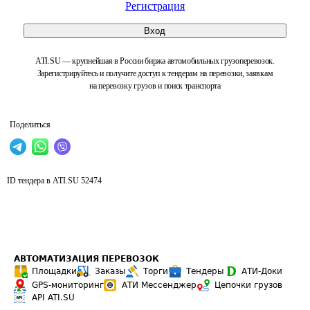
Регистрация
Вход
ATI.SU — крупнейшая в России биржа автомобильных грузоперевозок.
Зарегистрируйтесь и получите доступ к тендерам на перевозки, заявкам
на перевозку грузов и поиск транспорта
Поделиться
ID тендера в ATI.SU
52474
АВТОМАТИЗАЦИЯ ПЕРЕВОЗОК
Площадки
Заказы
Торги
Тендеры
АТИ-Доки
GPS-мониторинг
АТИ Мессенджер
Цепочки грузов
API ATI.SU