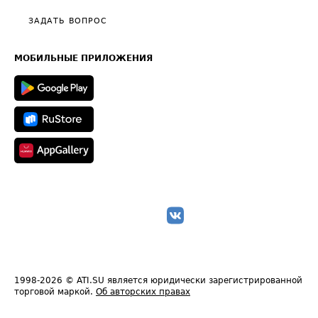
Политика конфиденциальности
Полезное по перевозкам
Общие положения
ЗАДАТЬ ВОПРОС
Часто задаваемые вопросы (FAQ)
Карта сайта
Техническая информация
МОБИЛЬНЫЕ ПРИЛОЖЕНИЯ
1998-2026
© ATI.SU является юридически зарегистрированной
торговой маркой.
Об авторских правах