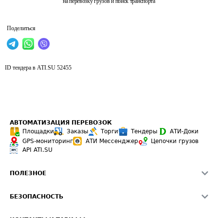
на перевозку грузов и поиск транспорта
Поделиться
ID тендера в ATI.SU
52455
АВТОМАТИЗАЦИЯ ПЕРЕВОЗОК
Площадки
Заказы
Торги
Тендеры
АТИ-Доки
GPS-мониторинг
АТИ Мессенджер
Цепочки грузов
API ATI.SU
ПОЛЕЗНОЕ
Расчет расстояний
БЕЗОПАСНОСТЬ
Академия ATI.SU
ATI.SU о безопасности
Звезды ATI.SU на вашем сайте