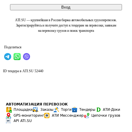
Вход
ATI.SU — крупнейшая в России биржа автомобильных грузоперевозок.
Зарегистрируйтесь и получите доступ к тендерам на перевозки, заявкам
на перевозку грузов и поиск транспорта
Поделиться
ID тендера в ATI.SU
52440
АВТОМАТИЗАЦИЯ ПЕРЕВОЗОК
Площадки
Заказы
Торги
Тендеры
АТИ-Доки
GPS-мониторинг
АТИ Мессенджер
Цепочки грузов
API ATI.SU