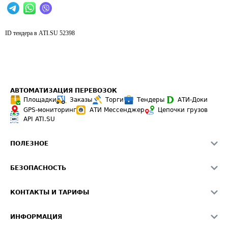
ID тендера в ATI.SU
52398
АВТОМАТИЗАЦИЯ ПЕРЕВОЗОК
Площадки
Заказы
Торги
Тендеры
АТИ-Доки
GPS-мониторинг
АТИ Мессенджер
Цепочки грузов
API ATI.SU
ПОЛЕЗНОЕ
Расчет расстояний
БЕЗОПАСНОСТЬ
Академия ATI.SU
ATI.SU о безопасности
Звезды ATI.SU на вашем сайте
КОНТАКТЫ И ТАРИФЫ
Памятка по проверке контрагентов
Индекс ATI.SU FTL РФ
О системе ATI.SU
Светофор+
Средние ставки
ИНФОРМАЦИЯ
Контактная информация
Страхование