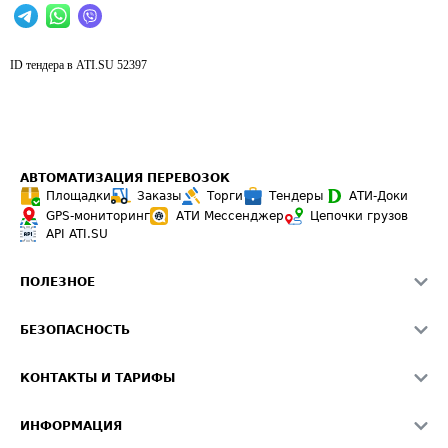
ID тендера в ATI.SU
52397
АВТОМАТИЗАЦИЯ ПЕРЕВОЗОК
Площадки
Заказы
Торги
Тендеры
АТИ-Доки
GPS-мониторинг
АТИ Мессенджер
Цепочки грузов
API ATI.SU
ПОЛЕЗНОЕ
Расчет расстояний
БЕЗОПАСНОСТЬ
Академия ATI.SU
ATI.SU о безопасности
Звезды ATI.SU на вашем сайте
КОНТАКТЫ И ТАРИФЫ
Памятка по проверке контрагентов
Индекс ATI.SU FTL РФ
О системе ATI.SU
Светофор+
Средние ставки
ИНФОРМАЦИЯ
Контактная информация
Страхование