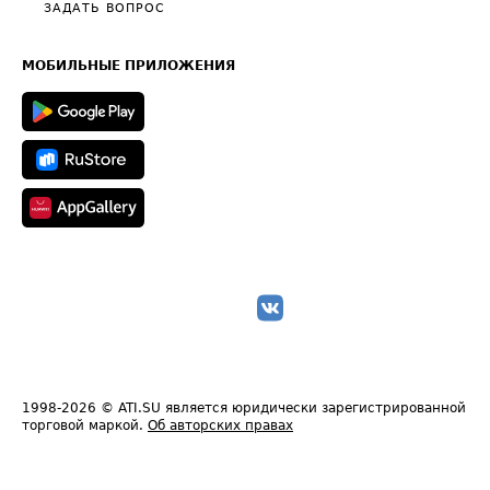
Полезное по перевозкам
Общие положения
ЗАДАТЬ ВОПРОС
Часто задаваемые вопросы (FAQ)
Карта сайта
Техническая информация
МОБИЛЬНЫЕ ПРИЛОЖЕНИЯ
1998-2026
© ATI.SU является юридически зарегистрированной
торговой маркой.
Об авторских правах