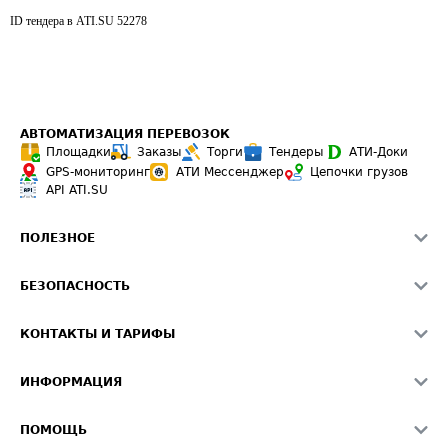
ID тендера в ATI.SU
52278
АВТОМАТИЗАЦИЯ ПЕРЕВОЗОК
Площадки
Заказы
Торги
Тендеры
АТИ-Доки
GPS-мониторинг
АТИ Мессенджер
Цепочки грузов
API ATI.SU
ПОЛЕЗНОЕ
Расчет расстояний
БЕЗОПАСНОСТЬ
Академия ATI.SU
ATI.SU о безопасности
Звезды ATI.SU на вашем сайте
КОНТАКТЫ И ТАРИФЫ
Памятка по проверке контрагентов
Индекс ATI.SU FTL РФ
О системе ATI.SU
Светофор+
Средние ставки
ИНФОРМАЦИЯ
Контактная информация
Страхование
Выгодные направления
Блог
Реклама на сайте
О формировании Паспорта
ПОМОЩЬ
Эксклюзивные материалы