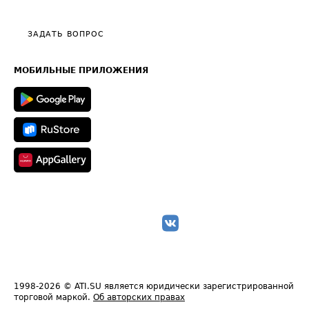
Тарифы
Видео по работе с ATI.SU
Политика конфиденциальности
Полезное по перевозкам
Общие положения
ЗАДАТЬ ВОПРОС
Часто задаваемые вопросы (FAQ)
Карта сайта
Техническая информация
МОБИЛЬНЫЕ ПРИЛОЖЕНИЯ
1998-2026
© ATI.SU является юридически зарегистрированной
торговой маркой.
Об авторских правах