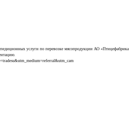
спедиционных услуги по перевозке мясопродукции АО «Птицефабрика 
ентацию.
e=tradesu&utm_medium=referral&utm_cam