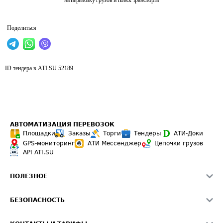
на перевозку грузов и поиск транспорта
Поделиться
ID тендера в ATI.SU
52189
АВТОМАТИЗАЦИЯ ПЕРЕВОЗОК
Площадки
Заказы
Торги
Тендеры
АТИ-Доки
GPS-мониторинг
АТИ Мессенджер
Цепочки грузов
API ATI.SU
ПОЛЕЗНОЕ
Расчет расстояний
БЕЗОПАСНОСТЬ
Академия ATI.SU
ATI.SU о безопасности
Звезды ATI.SU на вашем сайте