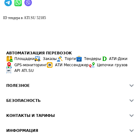
ID тендера в ATI.SU
52185
АВТОМАТИЗАЦИЯ ПЕРЕВОЗОК
Площадки
Заказы
Торги
Тендеры
АТИ-Доки
GPS-мониторинг
АТИ Мессенджер
Цепочки грузов
API ATI.SU
ПОЛЕЗНОЕ
Расчет расстояний
БЕЗОПАСНОСТЬ
Академия ATI.SU
ATI.SU о безопасности
Звезды ATI.SU на вашем сайте
КОНТАКТЫ И ТАРИФЫ
Памятка по проверке контрагентов
Индекс ATI.SU FTL РФ
О системе ATI.SU
Светофор+
Средние ставки
ИНФОРМАЦИЯ
Контактная информация
Страхование
Выгодные направления