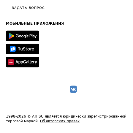
Полезное по перевозкам
Общие положения
ЗАДАТЬ ВОПРОС
Часто задаваемые вопросы (FAQ)
Карта сайта
Техническая информация
МОБИЛЬНЫЕ ПРИЛОЖЕНИЯ
1998-2026
© ATI.SU является юридически зарегистрированной
торговой маркой.
Об авторских правах