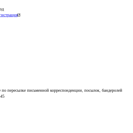
од
гистрация
е по пересылке письменной корреспонденции, посылок, бандеролей
345