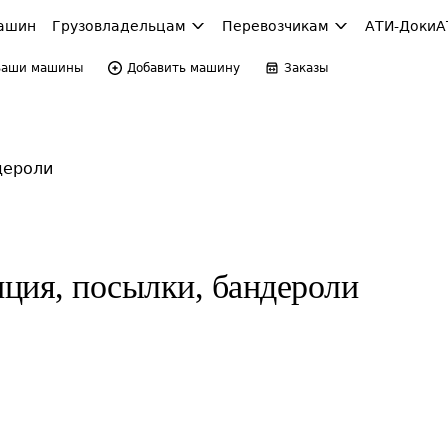
ашин
Грузовладельцам
Перевозчикам
АТИ-Доки
А
Ваши машины
Добавить машину
Заказы
дероли
ция, посылки, бандероли