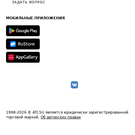
Полезное по перевозкам
Общие положения
ЗАДАТЬ ВОПРОС
Часто задаваемые вопросы (FAQ)
Карта сайта
Техническая информация
МОБИЛЬНЫЕ ПРИЛОЖЕНИЯ
1998-2026
© ATI.SU является юридически зарегистрированной
торговой маркой.
Об авторских правах