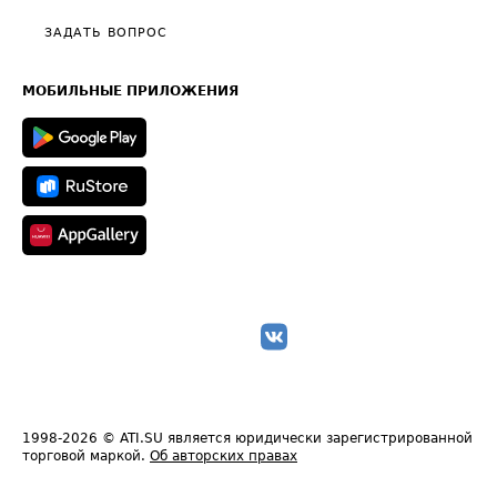
Политика конфиденциальности
Полезное по перевозкам
Общие положения
ЗАДАТЬ ВОПРОС
Часто задаваемые вопросы (FAQ)
Карта сайта
Техническая информация
МОБИЛЬНЫЕ ПРИЛОЖЕНИЯ
1998-2026
© ATI.SU является юридически зарегистрированной
торговой маркой.
Об авторских правах