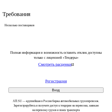
Требования
Несколько поставщиков
Полная информация и возможность оставить отклик доступны
только с лицензией «Тендеры»
Смотреть расценки
Регистрация
Вход
ATI.SU — крупнейшая в России биржа автомобильных грузоперевозок.
Зарегистрируйтесь и получите доступ к тендерам на перевозки, заявкам
на перевозку грузов и поиск транспорта