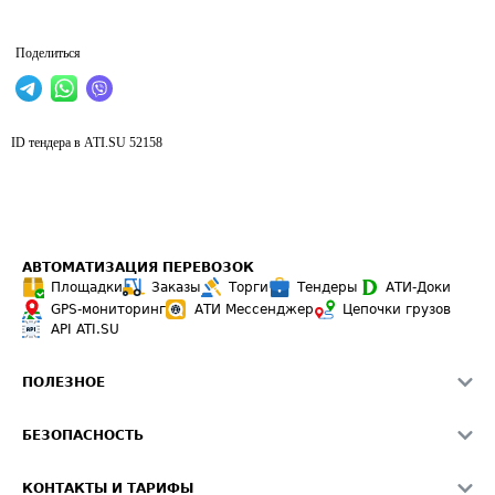
Поделиться
ID тендера в ATI.SU
52158
АВТОМАТИЗАЦИЯ ПЕРЕВОЗОК
Площадки
Заказы
Торги
Тендеры
АТИ-Доки
GPS-мониторинг
АТИ Мессенджер
Цепочки грузов
API ATI.SU
ПОЛЕЗНОЕ
Расчет расстояний
БЕЗОПАСНОСТЬ
Академия ATI.SU
ATI.SU о безопасности
Звезды ATI.SU на вашем сайте
КОНТАКТЫ И ТАРИФЫ