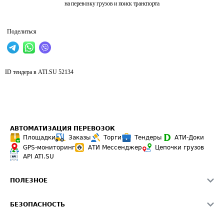
на перевозку грузов и поиск транспорта
Поделиться
ID тендера в ATI.SU
52134
АВТОМАТИЗАЦИЯ ПЕРЕВОЗОК
Площадки
Заказы
Торги
Тендеры
АТИ-Доки
GPS-мониторинг
АТИ Мессенджер
Цепочки грузов
API ATI.SU
ПОЛЕЗНОЕ
Расчет расстояний
БЕЗОПАСНОСТЬ
Академия ATI.SU
ATI.SU о безопасности