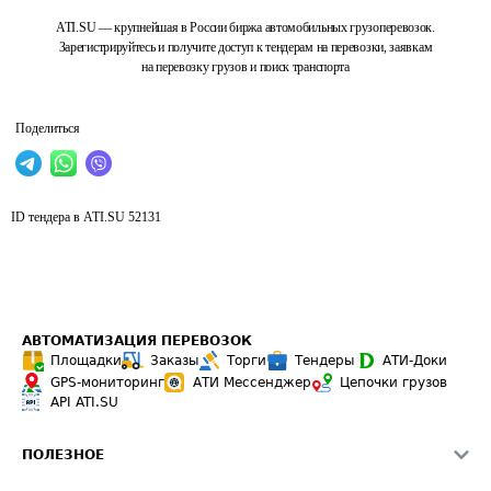
ATI.SU — крупнейшая в России биржа автомобильных грузоперевозок.
Зарегистрируйтесь и получите доступ к тендерам на перевозки, заявкам
на перевозку грузов и поиск транспорта
Поделиться
ID тендера в ATI.SU
52131
АВТОМАТИЗАЦИЯ ПЕРЕВОЗОК
Площадки
Заказы
Торги
Тендеры
АТИ-Доки
GPS-мониторинг
АТИ Мессенджер
Цепочки грузов
API ATI.SU
ПОЛЕЗНОЕ
Расчет расстояний