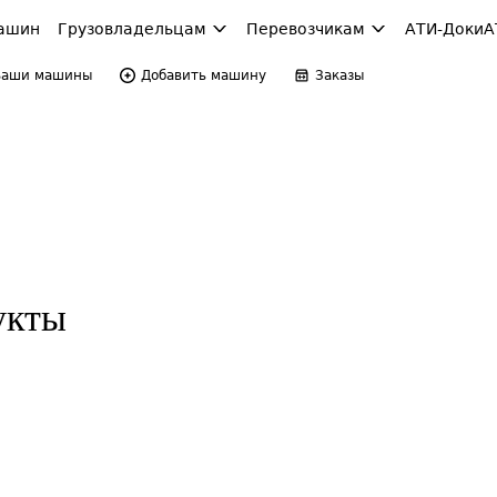
ашин
Грузовладельцам
Перевозчикам
АТИ-Доки
А
Ваши машины
Добавить машину
Заказы
укты