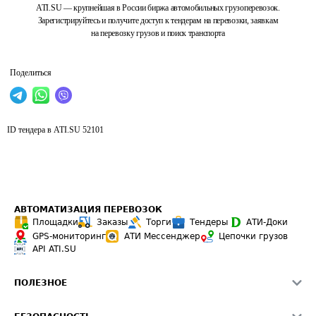
ATI.SU — крупнейшая в России биржа автомобильных грузоперевозок.
Зарегистрируйтесь и получите доступ к тендерам на перевозки, заявкам
на перевозку грузов и поиск транспорта
Поделиться
ID тендера в ATI.SU
52101
АВТОМАТИЗАЦИЯ ПЕРЕВОЗОК
Площадки
Заказы
Торги
Тендеры
АТИ-Доки
GPS-мониторинг
АТИ Мессенджер
Цепочки грузов
API ATI.SU
ПОЛЕЗНОЕ
Расчет расстояний