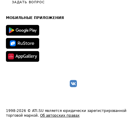
Полезное по перевозкам
Общие положения
ЗАДАТЬ ВОПРОС
Часто задаваемые вопросы (FAQ)
Карта сайта
Техническая информация
МОБИЛЬНЫЕ ПРИЛОЖЕНИЯ
1998-2026
© ATI.SU является юридически зарегистрированной
торговой маркой.
Об авторских правах