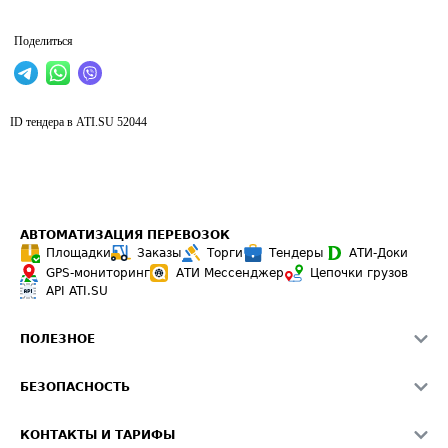
Поделиться
ID тендера в ATI.SU
52044
АВТОМАТИЗАЦИЯ ПЕРЕВОЗОК
Площадки
Заказы
Торги
Тендеры
АТИ-Доки
GPS-мониторинг
АТИ Мессенджер
Цепочки грузов
API ATI.SU
ПОЛЕЗНОЕ
Расчет расстояний
БЕЗОПАСНОСТЬ
Академия ATI.SU
ATI.SU о безопасности
Звезды ATI.SU на вашем сайте
КОНТАКТЫ И ТАРИФЫ
Памятка по проверке контрагентов