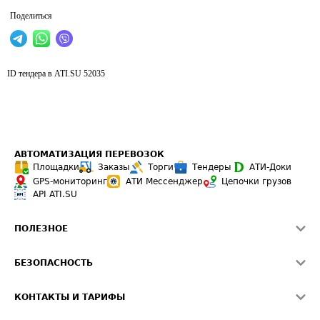
Поделиться
ID тендера в ATI.SU
52035
АВТОМАТИЗАЦИЯ ПЕРЕВОЗОК
Площадки
Заказы
Торги
Тендеры
АТИ-Доки
GPS-мониторинг
АТИ Мессенджер
Цепочки грузов
API ATI.SU
ПОЛЕЗНОЕ
Расчет расстояний
БЕЗОПАСНОСТЬ
Академия ATI.SU
ATI.SU о безопасности
Звезды ATI.SU на вашем сайте
КОНТАКТЫ И ТАРИФЫ
Памятка по проверке контрагентов
Индекс ATI.SU FTL РФ