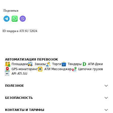
Поделиться
ID тендера в ATI.SU
52024
АВТОМАТИЗАЦИЯ ПЕРЕВОЗОК
Площадки
Заказы
Торги
Тендеры
АТИ-Доки
GPS-мониторинг
АТИ Мессенджер
Цепочки грузов
API ATI.SU
ПОЛЕЗНОЕ
Расчет расстояний
БЕЗОПАСНОСТЬ
Академия ATI.SU
ATI.SU о безопасности
Звезды ATI.SU на вашем сайте
КОНТАКТЫ И ТАРИФЫ