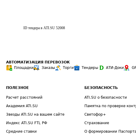
ID тендера в ATI.SU
52008
АВТОМАТИЗАЦИЯ ПЕРЕВОЗОК
Площадки
Заказы
Торги
Тендеры
АТИ-Доки
G
ПОЛЕЗНОЕ
БЕЗОПАСНОСТЬ
Расчет расстояний
ATI.SU о безопасности
Академия ATI.SU
Памятка по проверке конт
Звезды ATI.SU на вашем сайте
Светофор+
Индекс ATI.SU FTL РФ
Страхование
Средние ставки
О формировании Паспорт