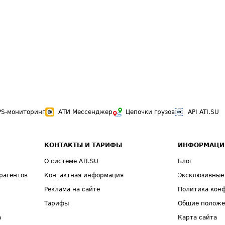
PS-мониторинг
АТИ Мессенджер
Цепочки грузов
API ATI.SU
КОНТАКТЫ И ТАРИФЫ
ИНФОРМАЦИ
О системе ATI.SU
Блог
рагентов
Контактная информация
Эксклюзивные
Реклама на сайте
Политика кон
Тарифы
Общие полож
а
Карта сайта