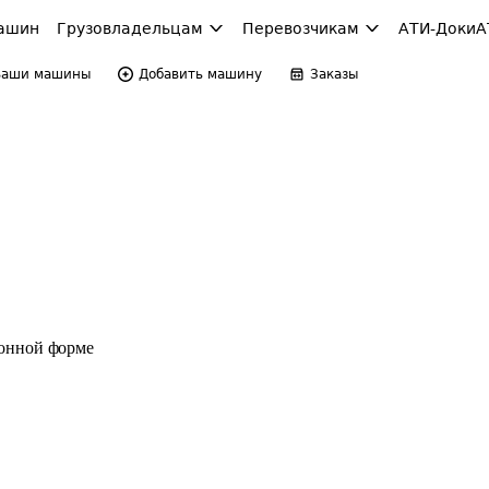
ашин
Грузовладельцам
Перевозчикам
АТИ-Доки
А
Ваши машины
Добавить машину
Заказы
ронной форме