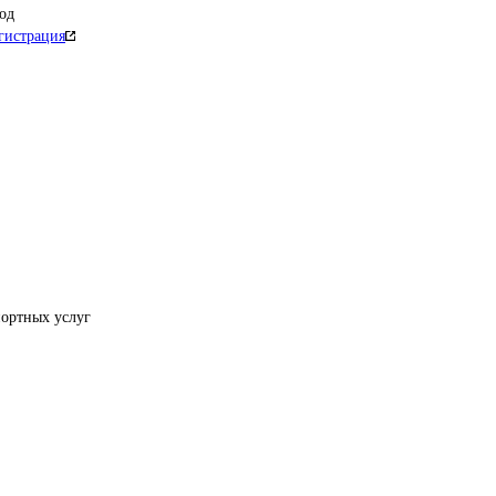
од
гистрация
портных услуг