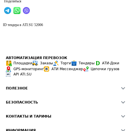
Поделиться
ID тендера в ATI.SU
52006
АВТОМАТИЗАЦИЯ ПЕРЕВОЗОК
Площадки
Заказы
Торги
Тендеры
АТИ-Доки
GPS-мониторинг
АТИ Мессенджер
Цепочки грузов
API ATI.SU
ПОЛЕЗНОЕ
Расчет расстояний
БЕЗОПАСНОСТЬ
Академия ATI.SU
ATI.SU о безопасности
Звезды ATI.SU на вашем сайте
КОНТАКТЫ И ТАРИФЫ
Памятка по проверке контрагентов
Индекс ATI.SU FTL РФ
О системе ATI.SU
Светофор+
Средние ставки
ИНФОРМАЦИЯ