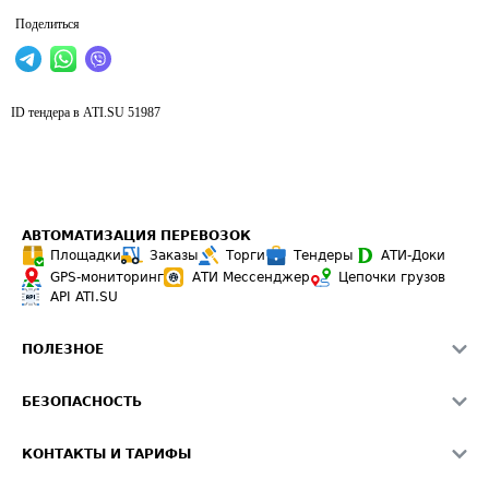
Поделиться
ID тендера в ATI.SU
51987
АВТОМАТИЗАЦИЯ ПЕРЕВОЗОК
Площадки
Заказы
Торги
Тендеры
АТИ-Доки
GPS-мониторинг
АТИ Мессенджер
Цепочки грузов
API ATI.SU
ПОЛЕЗНОЕ
Расчет расстояний
БЕЗОПАСНОСТЬ
Академия ATI.SU
ATI.SU о безопасности
Звезды ATI.SU на вашем сайте
КОНТАКТЫ И ТАРИФЫ
Памятка по проверке контрагентов
Индекс ATI.SU FTL РФ