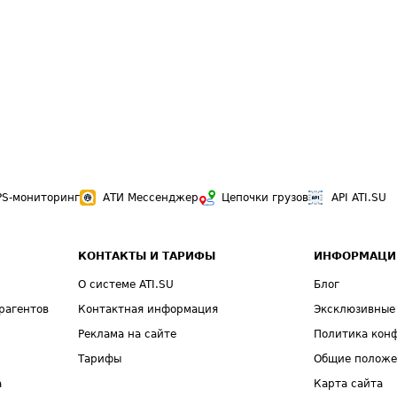
PS-мониторинг
АТИ Мессенджер
Цепочки грузов
API ATI.SU
КОНТАКТЫ И ТАРИФЫ
ИНФОРМАЦИ
О системе ATI.SU
Блог
рагентов
Контактная информация
Эксклюзивные
Реклама на сайте
Политика кон
Тарифы
Общие полож
а
Карта сайта