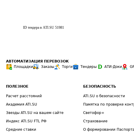
ID тендера в ATI.SU
51981
АВТОМАТИЗАЦИЯ ПЕРЕВОЗОК
Площадки
Заказы
Торги
Тендеры
АТИ-Доки
G
ПОЛЕЗНОЕ
БЕЗОПАСНОСТЬ
Расчет расстояний
ATI.SU о безопасности
Академия ATI.SU
Памятка по проверке конт
Звезды ATI.SU на вашем сайте
Светофор+
Индекс ATI.SU FTL РФ
Страхование
Средние ставки
О формировании Паспорт