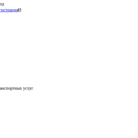
од
гистрация
ранспортных услуг