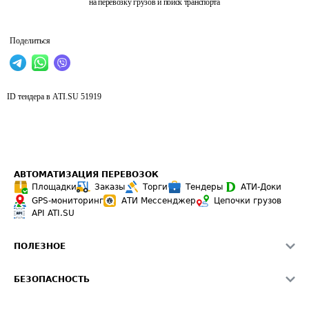
на перевозку грузов и поиск транспорта
Поделиться
ID тендера в ATI.SU
51919
АВТОМАТИЗАЦИЯ ПЕРЕВОЗОК
Площадки
Заказы
Торги
Тендеры
АТИ-Доки
GPS-мониторинг
АТИ Мессенджер
Цепочки грузов
API ATI.SU
ПОЛЕЗНОЕ
Расчет расстояний
БЕЗОПАСНОСТЬ
Академия ATI.SU
ATI.SU о безопасности
Звезды ATI.SU на вашем сайте